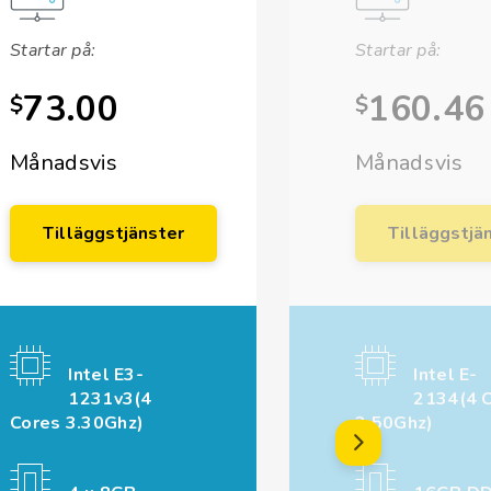
Startar på:
Startar på:
73.00
160.46
$
$
Månadsvis
Månadsvis
Tilläggstjänster
Tilläggstjä
Intel E3-
Intel E-
1231v3(4
2134(4 
Cores 3.30Ghz)
3.50Ghz)