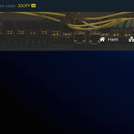
pon code:
30OFF
Hem