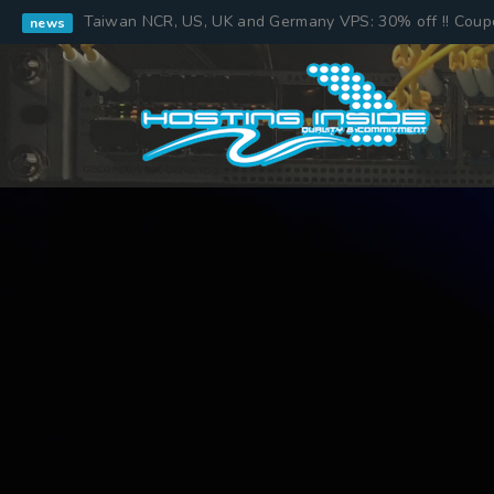
Taiwan NCR, US, UK and Germany VPS: 30% off !! Cou
news