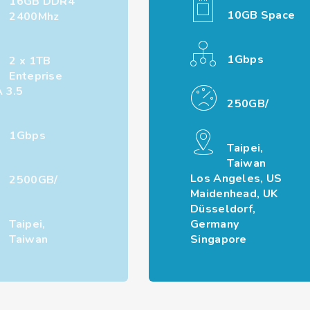
16GB DDR4
10GB Space
2400Mhz
1Gbps
2 x 1TB
Enteprise
 3.5
250GB/
1Gbps
Taipei,
Taiwan
Los Angeles, US
2500GB/
Maidenhead, UK
Düsseldorf,
Taipei,
Germany
Taiwan
Singapore