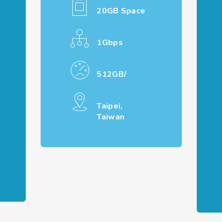
20GB Space
1Gbps
512GB/
Taipei,
Taiwan