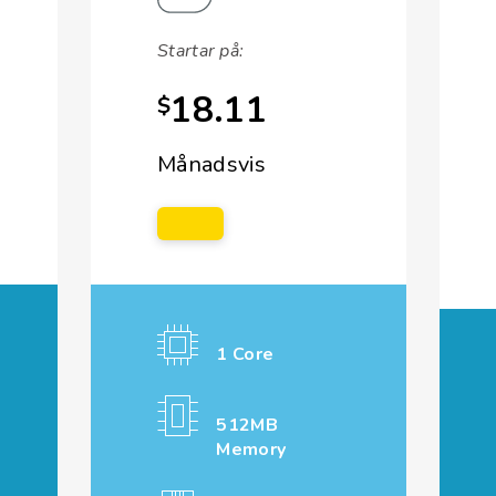
Startar på:
18.11
$
Månadsvis
1 Core
512MB
Memory