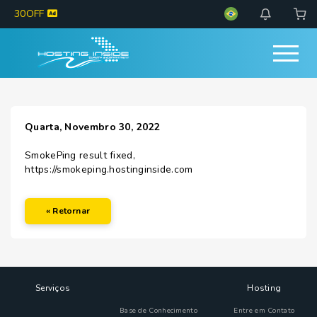
30OFF
Quarta, Novembro 30, 2022
SmokePing result fixed,
https://smokeping.hostinginside.com
« Retornar
Serviços
Hosting
Base de Conhecimento
Entre em Contato