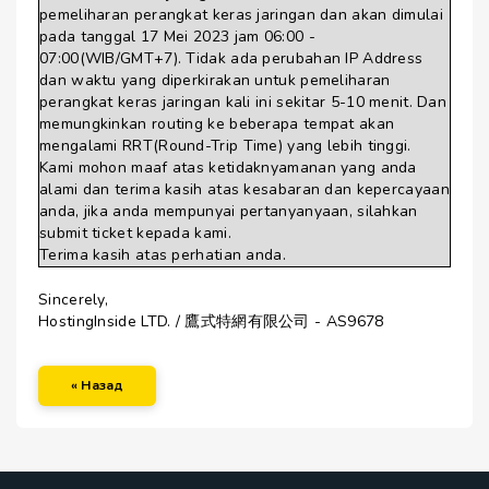
pemeliharan perangkat keras jaringan dan akan dimulai
pada tanggal 17 Mei 2023 jam 06:00 -
07:00(WIB/GMT+7). Tidak ada perubahan IP Address
dan waktu yang diperkirakan untuk pemeliharan
perangkat keras jaringan kali ini sekitar 5-10 menit. Dan
memungkinkan routing ke beberapa tempat akan
mengalami RRT(Round-Trip Time) yang lebih tinggi.
Kami mohon maaf atas ketidaknyamanan yang anda
alami dan terima kasih atas kesabaran dan kepercayaan
anda, jika anda mempunyai pertanyanyaan, silahkan
submit ticket kepada kami.
Terima kasih atas perhatian anda.
Sincerely,
HostingInside LTD. / 鷹式特網有限公司 - AS9678
« Назад