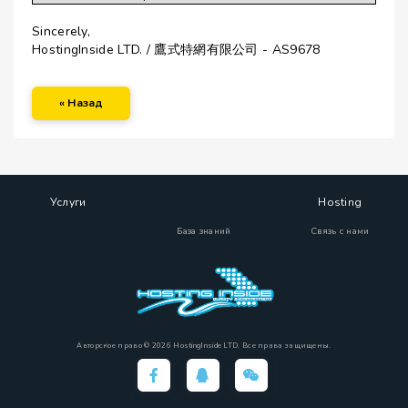
Sincerely,
HostingInside LTD. / 鷹式特網有限公司 - AS9678
« Назад
Услуги
Hosting
База знаний
Связь с нами
Авторское право © 2026 HostingInside LTD. Все права защищены.