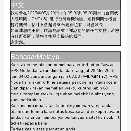
中文
我司會在2025年05月29日中午05:00到08:00期間（台灣或
大陸時間，GMT+8）進行台灣母機維護。進行期間母機會
暫時關機，估計不會超過60分鐘但也有可能會延長。
如造成您的不便，敬請見諒並且謝謝您的信任含支持，若您
有什麼疑問，請您直接發支援信給我們。
謝謝您。
Bahasa/Melayu
Kami akan melakukan pemeliharaan terhadap Taiwan
VPS Node dan akan dimulai dari tanggal 29 Mei 2025
jam 04:00 sampai dengan jam 07:00 (WIB/GMT+7). VPS
Node kami akan offline selama periode maintenance ini.
Dan diperkirakan memakan waktu kurang lebih 60
menit, tetapi mungkin juga akan melebihi waktu yang
kami perkirakan.
Kami mohon maaf atas ketidaknyamanan yang anda
alami dan terima kasih atas kesabaran dan kepercayaan
anda. Jika anda mempunyai pertanyaan, silahkan submit
ticket kepada kami.
Terima kasih atas perhatian anda.