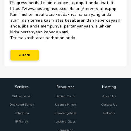
Progress perihal maintenance ini, dapat anda lihat di
https://www.hostinginside.com/billing/serverstatus.php
Kami mohon maaf atas ketidaknyamanan yang anda
alami dan terima kasih atas kesabaran dan kepercayaan
anda, jika anda mempunyai pertanyanyaan, silahkan
kirim pertanyaan kepada kami.
Terima kasih atas perhatian anda.
« Back
Services
Resources
Hosting
Virtual Server
Debian Mirror
About Us
Dedicated Server
Ubuntu Mirror
Contact Us
Colocation
Knowledgebase
Network
IP Transit
Looking Glass
Smokeping