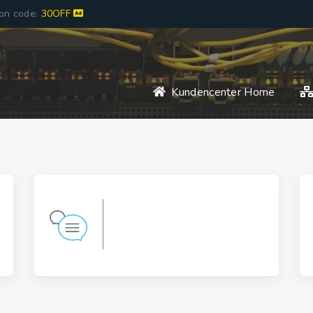
pon code:
30OFF
Kundencenter Home