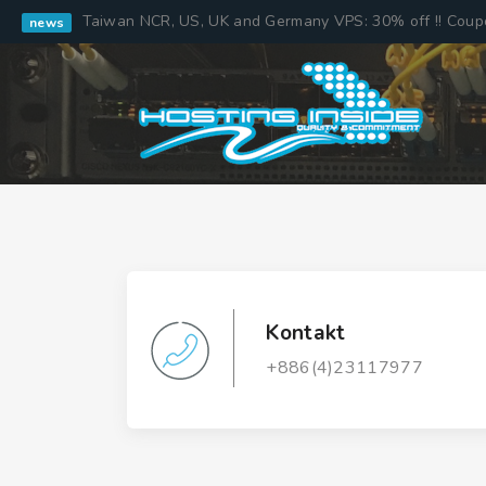
Taiwan NCR, US, UK and Germany VPS: 30% off !! Cou
news
Kontakt
+886(4)23117977