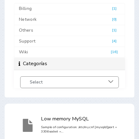
Billing
[1]
Network
[0]
Others
[1]
Support
[4]
Wiki
[16]
Categorías
Low memory MySQL
Sample of configuration: /etc/my.cnf [mysqld]port =
3306socket =...