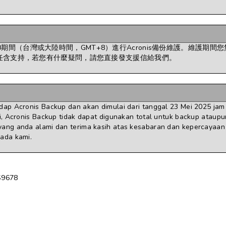
8:00期間（台灣或大陸時間，GMT+8）進行Acronis備份維護。維護期間
任含支持，若您有什麼疑問，請您直接發支援信給我們。
ap Acronis Backup dan akan dimulai dari tanggal 23 Mei 2025 jam
, Acronis Backup tidak dapat digunakan total untuk backup ataupun
ang anda alami dan terima kasih atas kesabaran dan kepercayaan
pada kami.
S9678