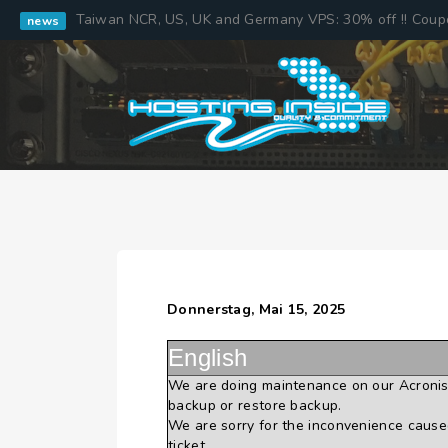
Taiwan NCR, US, UK and Germany VPS: 30% off !! Cou
news
Donnerstag, Mai 15, 2025
English
We are doing maintenance on our Acronis
backup or restore backup.
We are sorry for the inconvenience caused
ticket.