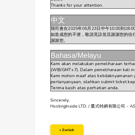
Thanks for your attention.
中文
我司會在2025年05月23日中午10:00到1
如造成您的不便，敬請見諒並且謝謝您的信
謝謝您。
Bahasa/Melayu
Kami akan melakukan pemeliharaan terhad
(WIB/GMT+7). Dalam pemeliharaan kali ini
Kami mohon maaf atas ketidaknyamanan y
pertanyanyaan, silahkan submit ticket ke
Terima kasih atas perhatian anda.
Sincerely,
HostingInside LTD. / 鷹式特網有限公司 - A
« Zurück