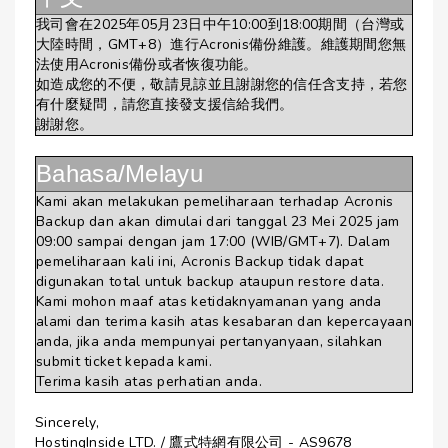
我司會在2025年05月23日中午10:00到18:00期間（台灣或
大陸時間，GMT+8）進行Acronis備份維護。維護期間您無
法使用Acronis備份或者恢復功能。
如造成您的不便，敬請見諒並且謝謝您的信任含支持，若您
有什麼疑問，請您直接發支援信給我們。
謝謝您。
Bahasa/Melayu
Kami akan melakukan pemeliharaan terhadap Acronis
Backup dan akan dimulai dari tanggal 23 Mei 2025 jam
09:00 sampai dengan jam 17:00 (WIB/GMT+7). Dalam
pemeliharaan kali ini, Acronis Backup tidak dapat
digunakan total untuk backup ataupun restore data.
Kami mohon maaf atas ketidaknyamanan yang anda
alami dan terima kasih atas kesabaran dan kepercayaan
anda, jika anda mempunyai pertanyanyaan, silahkan
submit ticket kepada kami.
Terima kasih atas perhatian anda.
Sincerely,
HostingInside LTD. / 鷹式特網有限公司 - AS9678