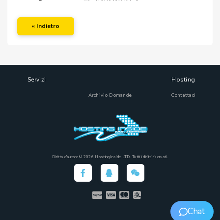
« Indietro
Servizi
Hosting
Archivio Domande
Contattaci
Diritto d'autore © 2026 HostingInside LTD. Tutti i diritti riservati.
Chat