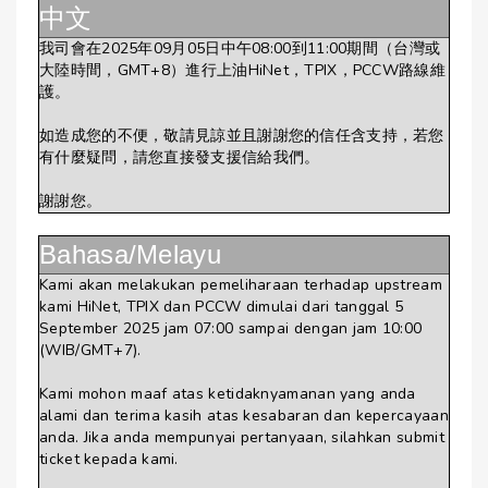
中文
我司會在2025年09月05日中午08:00到11:00期間（台灣或
大陸時間，GMT+8）進行上油HiNet，TPIX，PCCW路線維
護。
如造成您的不便，敬請見諒並且謝謝您的信任含支持，若您
有什麼疑問，請您直接發支援信給我們。
謝謝您。
Bahasa/Melayu
Kami akan melakukan pemeliharaan terhadap upstream
kami HiNet, TPIX dan PCCW dimulai dari tanggal 5
September 2025 jam 07:00 sampai dengan jam 10:00
(WIB/GMT+7).
Kami mohon maaf atas ketidaknyamanan yang anda
alami dan terima kasih atas kesabaran dan kepercayaan
anda. Jika anda mempunyai pertanyaan, silahkan submit
ticket kepada kami.