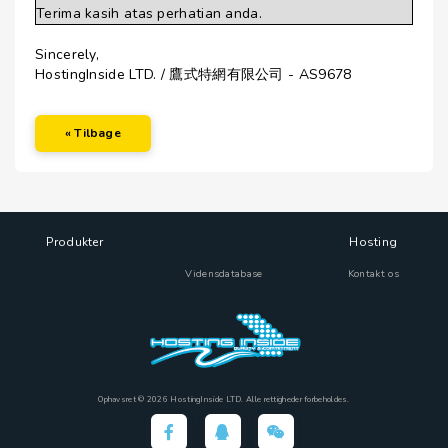
Terima kasih atas perhatian anda.
Sincerely,
HostingInside LTD. / 鷹式特網有限公司 - AS9678
« Tilbage
Produkter
Hosting
Vidensdatabase
Kontakt os
Ophavsret © 2026 HostingInside LTD. Alle rettigheder forbeholdes.