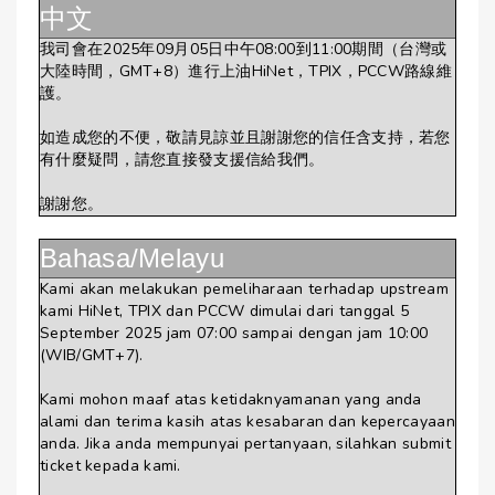
中文
我司會在2025年09月05日中午08:00到11:00期間（台灣或
大陸時間，GMT+8）進行上油HiNet，TPIX，PCCW路線維
護。
如造成您的不便，敬請見諒並且謝謝您的信任含支持，若您
有什麼疑問，請您直接發支援信給我們。
謝謝您。
Bahasa/Melayu
Kami akan melakukan pemeliharaan terhadap upstream
kami HiNet, TPIX dan PCCW dimulai dari tanggal 5
September 2025 jam 07:00 sampai dengan jam 10:00
(WIB/GMT+7).
Kami mohon maaf atas ketidaknyamanan yang anda
alami dan terima kasih atas kesabaran dan kepercayaan
anda. Jika anda mempunyai pertanyaan, silahkan submit
ticket kepada kami.