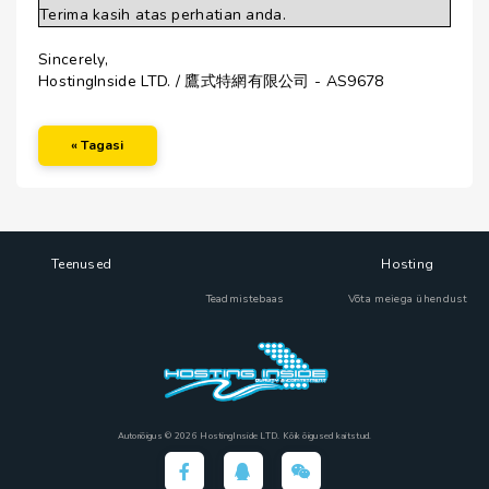
Terima kasih atas perhatian anda.
Sincerely,
HostingInside LTD. / 鷹式特網有限公司 - AS9678
« Tagasi
Teenused
Hosting
Teadmistebaas
Võta meiega ühendust
Autoriõigus © 2026 HostingInside LTD. Kõik õigused kaitstud.