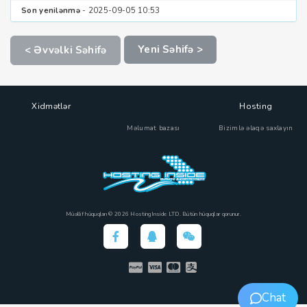
Son yenilənmə
- 2025-09-05 10:53
Yeni Səhifə >
< Əvvəlki Səhifə
Xidmətlər
Hosting
Məlumat bazası
Bizimlə əlaqə saxlayın
Müəllif hüquqları © 2026 HostingInside LTD. Bütün hüquqlar qorunur.
Chat