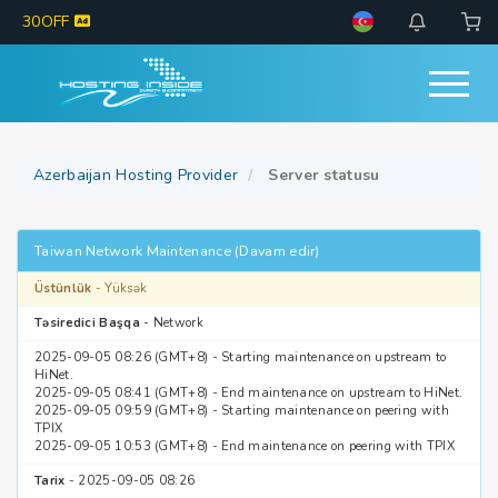
30OFF
Azerbaijan Hosting Provider
Server statusu
Taiwan Network Maintenance (Davam edir)
Üstünlük
- Yüksək
Təsiredici Başqa
- Network
2025-09-05 08:26 (GMT+8) - Starting maintenance on upstream to
HiNet.
2025-09-05 08:41 (GMT+8) - End maintenance on upstream to HiNet.
2025-09-05 09:59 (GMT+8) - Starting maintenance on peering with
TPIX
2025-09-05 10:53 (GMT+8) - End maintenance on peering with TPIX
Tarix
- 2025-09-05 08:26