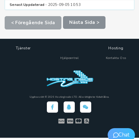
Senast Uppdaterad
- 2025-09-05 10:53
Nästa Sida >
< Föregående Sida
Tjänster
Hosting
Hjälpcentral
Kontakta Oss
Upphovsrätt © 2026 HostingInside LTD. Alla rättigheter förbehållna.
Chat