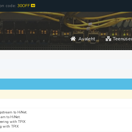
pon code:
30OFF
Avaleht
Teenuse
stream to HiNet.
am to HiNet.
ering with TPIX
g with TPIX