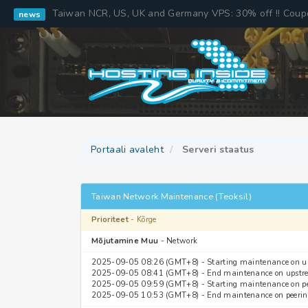
Taiwan NCR, US, UK and Germany VPS: 30% off !! Cou
news
Portaali avaleht
Serveri staatus
Taiwan Network Maintenance (Teoksil)
Prioriteet
- Kõrge
Mõjutamine Muu
- Network
2025-09-05 08:26 (GMT+8) - Starting maintenance on up
2025-09-05 08:41 (GMT+8) - End maintenance on upstre
2025-09-05 09:59 (GMT+8) - Starting maintenance on pe
2025-09-05 10:53 (GMT+8) - End maintenance on peerin