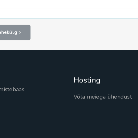
ehekülg >
Hosting
mistebaas
Võta meiega ühendust