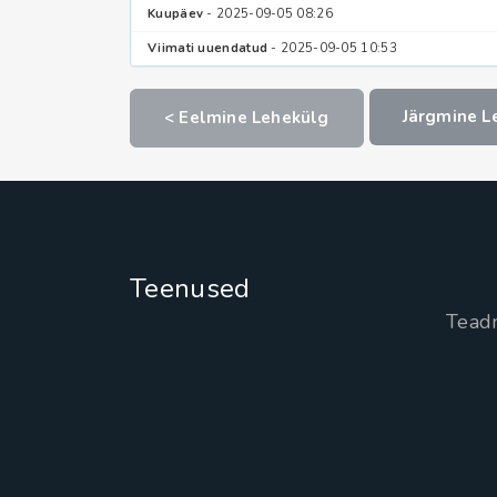
Kuupäev
- 2025-09-05 08:26
Viimati uuendatud
- 2025-09-05 10:53
Järgmine L
< Eelmine Lehekülg
Teenused
Tead