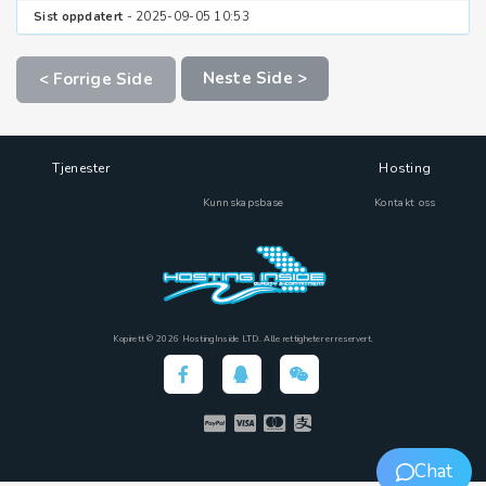
Sist oppdatert
- 2025-09-05 10:53
Neste Side >
< Forrige Side
Tjenester
Hosting
Kunnskapsbase
Kontakt oss
Kopirett © 2026 HostingInside LTD. Alle rettigheter er reservert.
Chat