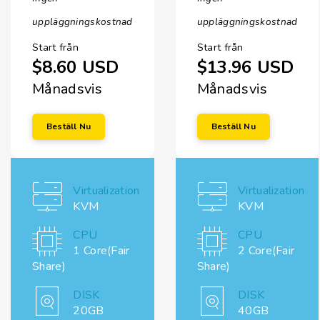
uppläggningskostnad
uppläggningskostnad
Start från
Start från
$8.60 USD
$13.96 USD
Månadsvis
Månadsvis
Beställ Nu
Beställ Nu
Virtualization
Virtualization
KVM
KVM
CPU
CPU
1 Core(Fair
2 Core(Fair
Share)
Share)
DISK
DISK
20GB
40GB