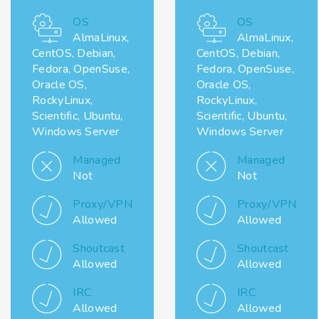
OS
OS
AlmaLinux,
AlmaLinux,
CentOS, Debian,
CentOS, Debian,
Fedora, OpenSuse,
Fedora, OpenSuse,
Oracle OS,
Oracle OS,
RockyLinux,
RockyLinux,
Scientific, Ubuntu,
Scientific, Ubuntu,
Windows Server
Windows Server
Managed
Managed
Not
Not
Proxy/VPN
Proxy/VPN
Allowed
Allowed
Shoutcast
Shoutcast
Allowed
Allowed
IRC
IRC
Allowed
Allowed