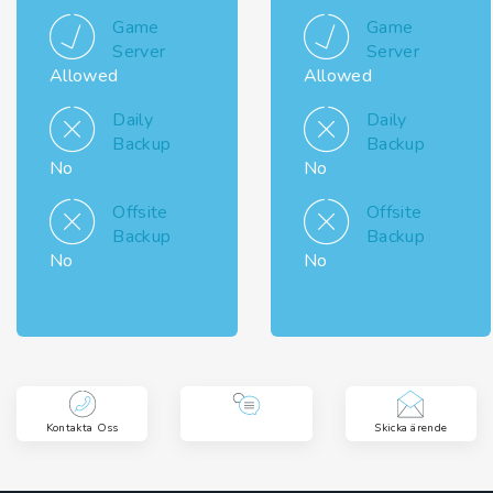
Game
Game
Server
Server
Allowed
Allowed
Daily
Daily
Backup
Backup
No
No
Offsite
Offsite
Backup
Backup
No
No
Kontakta Oss
Skicka ärende