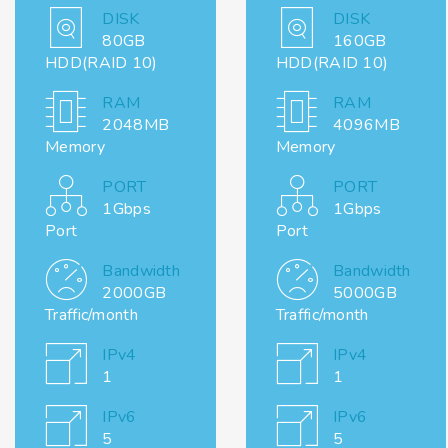
DISK
DISK
80GB
160GB
HDD(RAID 10)
HDD(RAID 10)
RAM
RAM
2048MB
4096MB
Memory
Memory
PORT
PORT
1Gbps
1Gbps
Port
Port
Bandwidth
Bandwidth
2000GB
5000GB
Traffic/month
Traffic/month
IPv4
IPv4
1
1
IPv6
IPv6
5
5