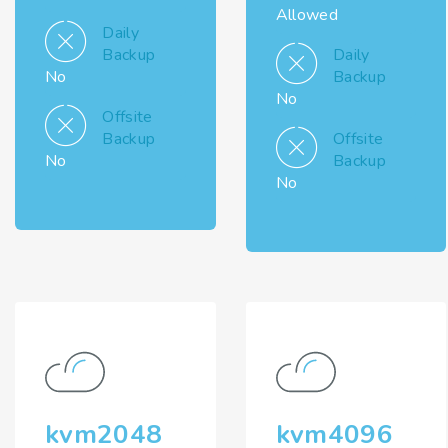
Allowed
Daily
Backup
Daily
No
Backup
No
Offsite
Backup
Offsite
No
Backup
No
kvm2048
kvm4096