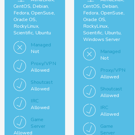
CentOS, Debian,
CentOS, Debian,
Fedora, OpenSuse,
Fedora, OpenSuse,
Oracle OS,
Oracle OS,
RockyLinux,
RockyLinux,
Scientific, Ubuntu
Scientific, Ubuntu,
Windows Server
Managed
Not
Managed
Not
Proxy/VPN
Allowed
Proxy/VPN
Allowed
Shoutcast
Allowed
Shoutcast
Allowed
IRC
Allowed
IRC
Allowed
Game
Server
Game
Allowed
Server