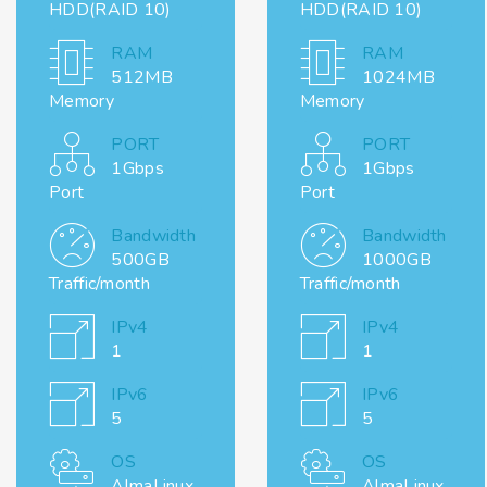
HDD(RAID 10)
HDD(RAID 10)
RAM
RAM
512MB
1024MB
Memory
Memory
PORT
PORT
1Gbps
1Gbps
Port
Port
Bandwidth
Bandwidth
500GB
1000GB
Traffic/month
Traffic/month
IPv4
IPv4
1
1
IPv6
IPv6
5
5
OS
OS
AlmaLinux,
AlmaLinux,