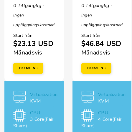
0 Tillgänglig -
0 Tillgänglig -
Ingen
Ingen
uppläggningskostnad
uppläggningskostnad
Start från
Start från
$23.13 USD
$46.84 USD
Månadsvis
Månadsvis
Beställ Nu
Beställ Nu
Virtualization
Virtualization
KVM
KVM
CPU
CPU
3 Core(Fair
4 Core(Fair
Share)
Share)