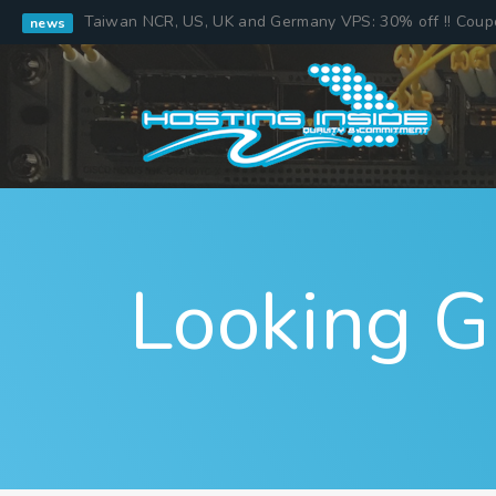
Taiwan NCR, US, UK and Germany VPS: 30% off !! Cou
news
Looking G