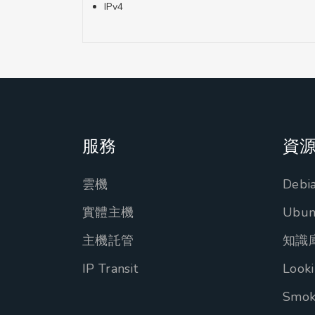
IPv4
服務
資
雲機
Debi
實體主機
Ubu
主機託管
知識
IP Transit
Looki
Smok