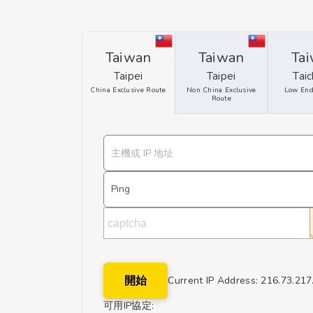
Taiwan
Taiwan
Ta
Taipei
Taipei
Tai
China Exclusive Route
Non China Exclusive
Low End
Route
開始
Current IP Address: 216.73.217
可用IP協定: