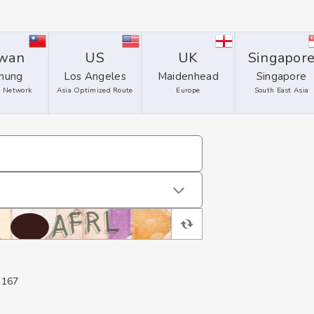
iwan
US
UK
Singapor
chung
Los Angeles
Maidenhead
Singapore
 Network
Asia Optimized Route
Europe
South East Asia
.167