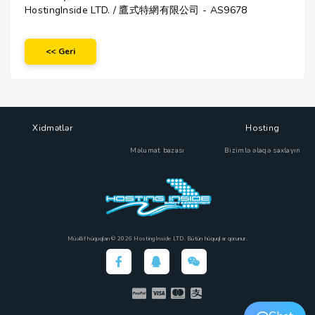
HostingInside LTD. / 鷹式特網有限公司 - AS9678
<< Geri
Xidmətlər
Hosting
Məlumat bazası
Bizimlə əlaqə saxlayın
Müəllif hüquqları © 2026 HostingInside LTD. Bütün hüquqlar qorunur.