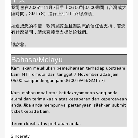
我司會在2025年11月7日早上06:00到07:00期間（台灣或大
陸時間，GMT+8）進行上油NTT路線維護。
如造成您的不便，敬請見諒並且謝謝您的信任含支持，若您
有什麼疑問，請您直接發支援信給我們。
謝謝您。
Bahasa/Melayu
Kami akan melakukan pemeliharaan terhadap upstream
kami NTT dimulai dari tanggal 7 November 2025 jam
05:00 sampai dengan jam 06:00 (WIB/GMT+7).
Kami mohon maaf atas ketidaknyamanan yang anda
alami dan terima kasih atas kesabaran dan kepercayaan
anda. Jika anda mempunyai pertanyaan, silahkan submit
ticket kepada kami.
Terima kasih atas perhatian anda.
Sincerely,