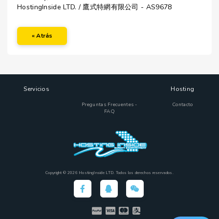
HostingInside LTD. / 鷹式特網有限公司 - AS9678
« Atrás
Servicios
Hosting
Preguntas Frecuentes -
Contacto
FAQ
Copyright © 2026 HostingInside LTD. Todos los derechos reservados.