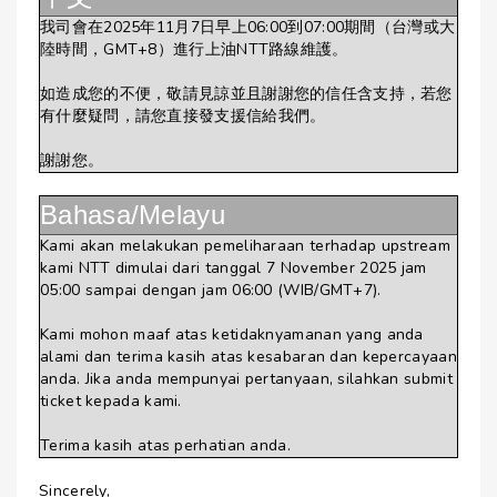
我司會在2025年11月7日早上06:00到07:00期間（台灣或大
陸時間，GMT+8）進行上油NTT路線維護。
如造成您的不便，敬請見諒並且謝謝您的信任含支持，若您
有什麼疑問，請您直接發支援信給我們。
謝謝您。
Bahasa/Melayu
Kami akan melakukan pemeliharaan terhadap upstream
kami NTT dimulai dari tanggal 7 November 2025 jam
05:00 sampai dengan jam 06:00 (WIB/GMT+7).
Kami mohon maaf atas ketidaknyamanan yang anda
alami dan terima kasih atas kesabaran dan kepercayaan
anda. Jika anda mempunyai pertanyaan, silahkan submit
ticket kepada kami.
Terima kasih atas perhatian anda.
Sincerely,