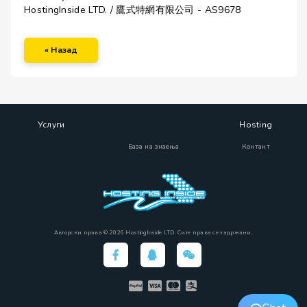
HostingInside LTD. / 鷹式特網有限公司 - AS9678
« Назад
Услуги
Hosting
База на знаења
Контакт
Авторски права © 2026 HostingInside LTD. Сите права се задржани.