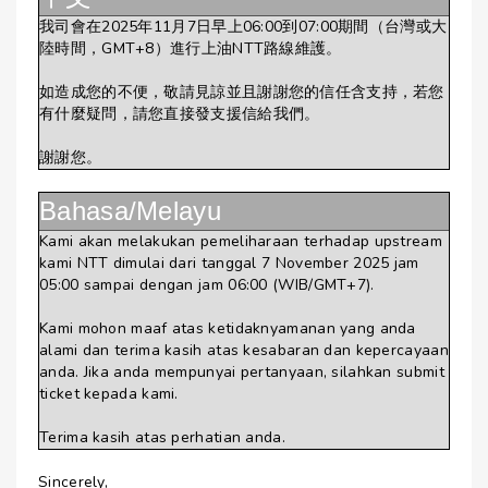
我司會在2025年11月7日早上06:00到07:00期間（台灣或大
陸時間，GMT+8）進行上油NTT路線維護。
如造成您的不便，敬請見諒並且謝謝您的信任含支持，若您
有什麼疑問，請您直接發支援信給我們。
謝謝您。
Bahasa/Melayu
Kami akan melakukan pemeliharaan terhadap upstream
kami NTT dimulai dari tanggal 7 November 2025 jam
05:00 sampai dengan jam 06:00 (WIB/GMT+7).
Kami mohon maaf atas ketidaknyamanan yang anda
alami dan terima kasih atas kesabaran dan kepercayaan
anda. Jika anda mempunyai pertanyaan, silahkan submit
ticket kepada kami.
Terima kasih atas perhatian anda.
Sincerely,