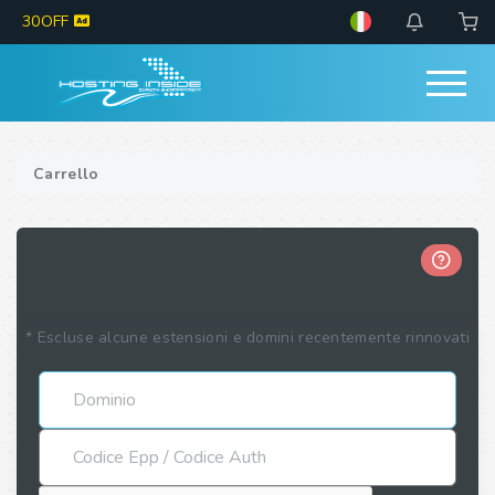
30OFF
Carrello
* Escluse alcune estensioni e domini recentemente rinnovati