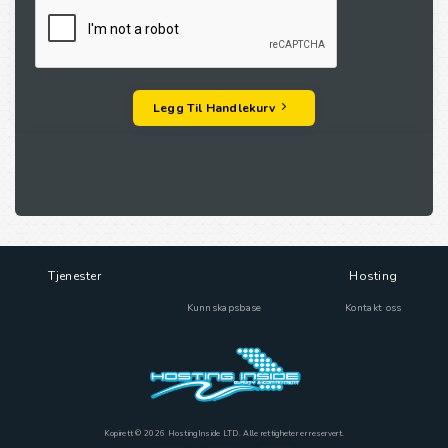
Legg Til Handlekurv
Tjenester
Hosting
Kunnskapsbase
Kontakt oss
Kopirett © 2026 HostingInside LTD. Alle rettigheter er reservert.