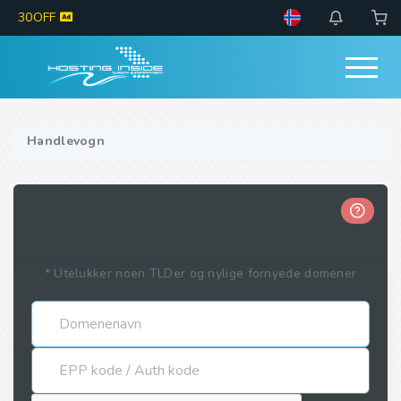
30OFF
Handlevogn
* Utelukker noen TLDer og nylige fornyede domener