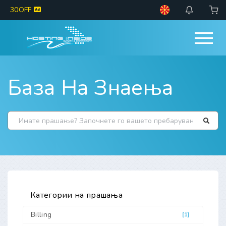
30OFF
База На Знаења
Категории на прашања
Billing
[1]