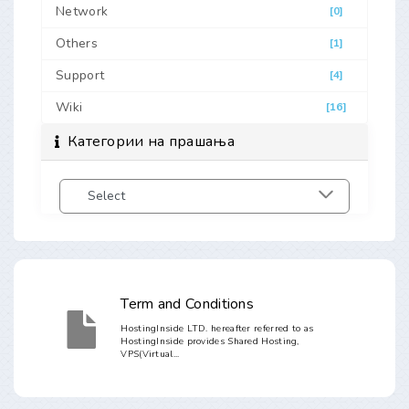
Network
[0]
Others
[1]
Support
[4]
Wiki
[16]
Категории на прашања
Term and Conditions
HostingInside LTD. hereafter referred to as
HostingInside provides Shared Hosting,
VPS(Virtual...