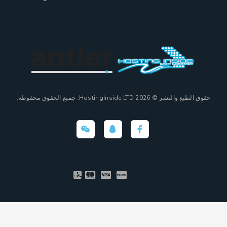
حقوق الطبع والنشر © 2026 HostingInside LTD. يع الحقوق محفوظة