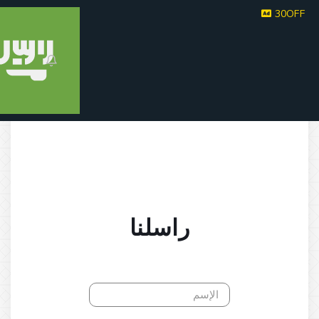
30
راسلنا