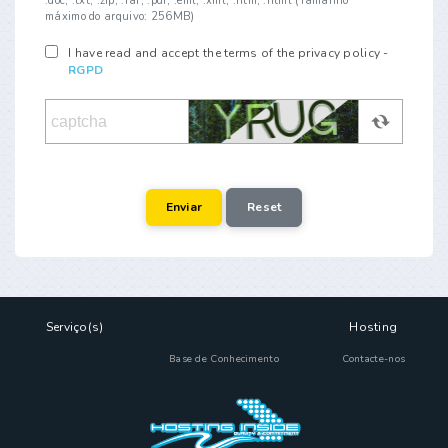
.doc, .txt, .zip, .rar, .pdf, .eml, .xml, .htm, .html (Tamanho
máximo do arquivo: 256MB)
I have read and accept the terms of the privacy policy -
RGPD
Serviço(s)
Hosting
Base de Conhecimento
Contacte-nos