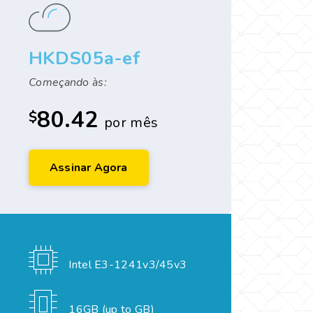
HKDS05a-ef
Começando às:
80.42
$
por mês
Assinar Agora
Intel E3-1241v3/45v3
16GB (up to GB)