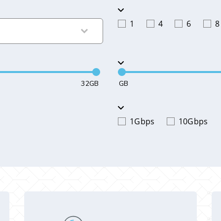
1
4
6
8
32GB
GB
1Gbps
10Gbps