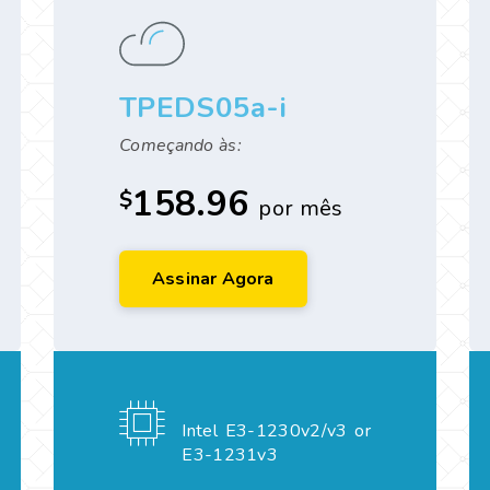
TPEDS05a-i
Começando às:
158.96
$
por mês
Assinar Agora
Intel E3-1230v2/v3 or
E3-1231v3