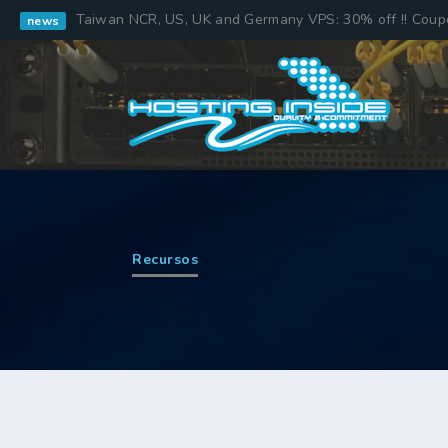
Taiwan NCR, US, UK and Germany VPS: 30% off !! Cou
news
Recursos