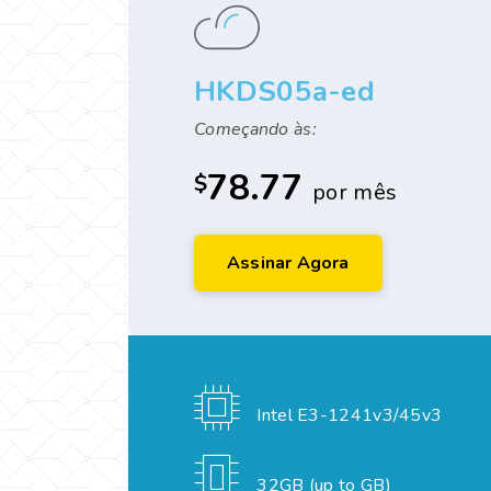
HKDS05a-ed
Começando às:
78.77
$
por mês
Assinar Agora
Intel E3-1241v3/45v3
32GB (up to GB)