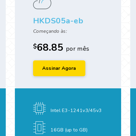
HKDS05a-eb
Começando às:
68.85
$
por mês
Assinar Agora
Intel E3-1241v3/45v3
16GB (up to GB)