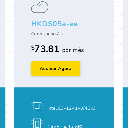
HKDS05a-ee
Começando às:
73.81
$
por mês
Assinar Agora
Intel E3-1241v3/45v3
16GB (up to GB)