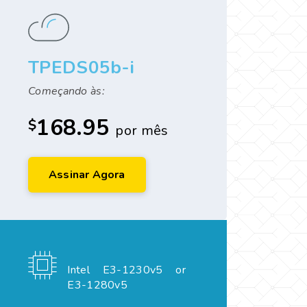
TPEDS05b-i
Começando às:
168.95
$
por mês
Assinar Agora
Intel E3-1230v5 or
E3-1280v5