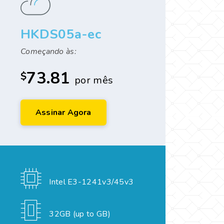
HKDS05a-ec
Começando às:
73.81
$
por mês
Assinar Agora
Intel E3-1241v3/45v3
32GB (up to GB)