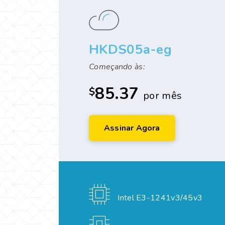
HKDS05a-eg
Começando às:
85.37
$
por mês
Assinar Agora
Intel E3-1241v3/45v3