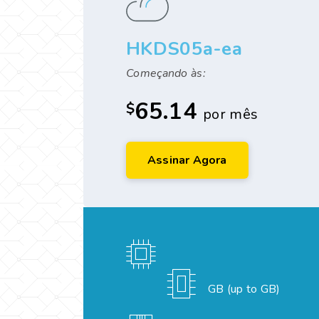
HKDS05a-ea
Começando às:
65.14
$
por mês
Assinar Agora
GB (up to GB)