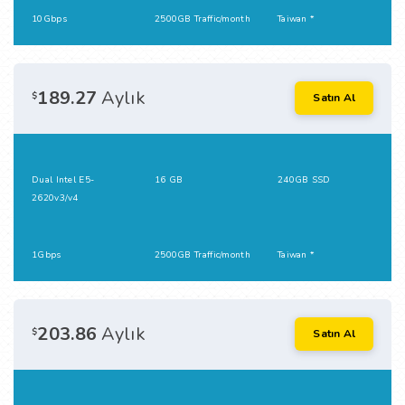
10Gbps
2500GB Traffic/month
Taiwan *
189.27
Aylık
$
Satın Al
Dual Intel E5-
16 GB
240GB SSD
2620v3/v4
1Gbps
2500GB Traffic/month
Taiwan *
203.86
Aylık
$
Satın Al