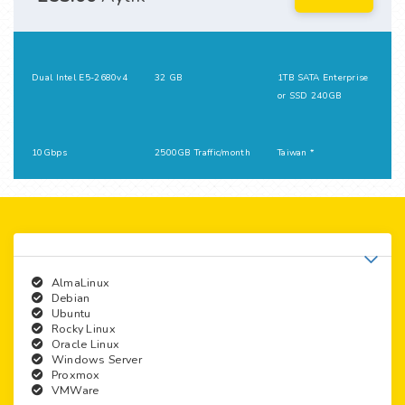
Dual Intel E5-2680v4
32 GB
1TB SATA Enterprise
or SSD 240GB
10Gbps
2500GB Traffic/month
Taiwan *
AlmaLinux
Debian
Ubuntu
Rocky Linux
Oracle Linux
Windows Server
Proxmox
VMWare