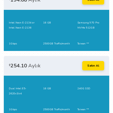
Intel Xeon E-2134 or
16 GB
Samsung 970 Pro
Intel Xeon E-2136
NVMe 512GB
1Gbps
2500GB Traffic/month
Taiwan **
254.10
Aylık
$
Satın Al
Dual Intel E5-
16 GB
240G SSD
2620v3/v4
1Gbps
2500GB Traffic/month
Taiwan **