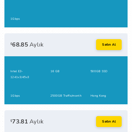
1Gbps
68.85
Aylık
$
Satın Al
Intel E3-
16 GB
500GB SSD
1241v3/45v3
1Gbps
2500GB Traffic/month
Hong Kong
73.81
Aylık
$
Satın Al