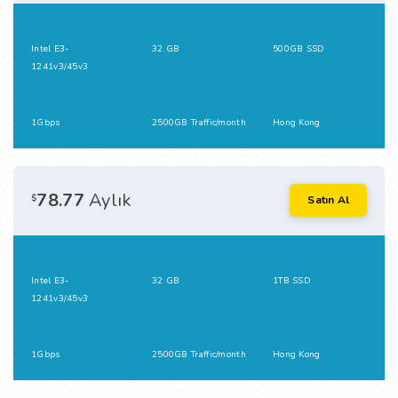
Intel E3-
32 GB
500GB SSD
1241v3/45v3
1Gbps
2500GB Traffic/month
Hong Kong
78.77
Aylık
$
Satın Al
Intel E3-
32 GB
1TB SSD
1241v3/45v3
1Gbps
2500GB Traffic/month
Hong Kong