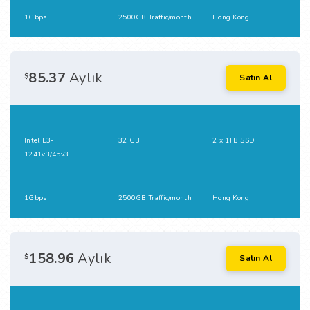
1Gbps
2500GB Traffic/month
Hong Kong
85.37
Aylık
$
Satın Al
Intel E3-
32 GB
2 x 1TB SSD
1241v3/45v3
1Gbps
2500GB Traffic/month
Hong Kong
158.96
Aylık
$
Satın Al