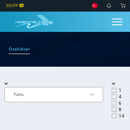
30OFF
Özellikler
1
4
6
8
14