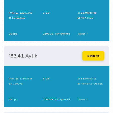
Intel E3-1230v2/v3
8 GB
1TB Enterprise
or E3-1231v3
Edition HDD
1Gbps
2500GB Traffic/month
Taiwan *
83.41
Aylık
$
Satın Al
Intel E3-1230v5 or
8 GB
1TB Enterprise
E3-1280v5
Edition or 240G SSD
1Gbps
2500GB Traffic/month
Taiwan *