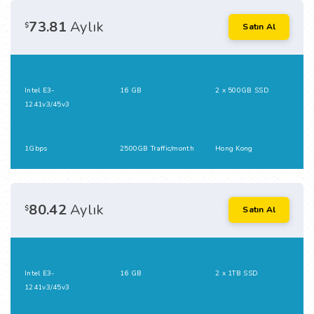
73.81
Aylık
$
Satın Al
Intel E3-
16 GB
2 x 500GB SSD
1241v3/45v3
1Gbps
2500GB Traffic/month
Hong Kong
80.42
Aylık
$
Satın Al
Intel E3-
16 GB
2 x 1TB SSD
1241v3/45v3