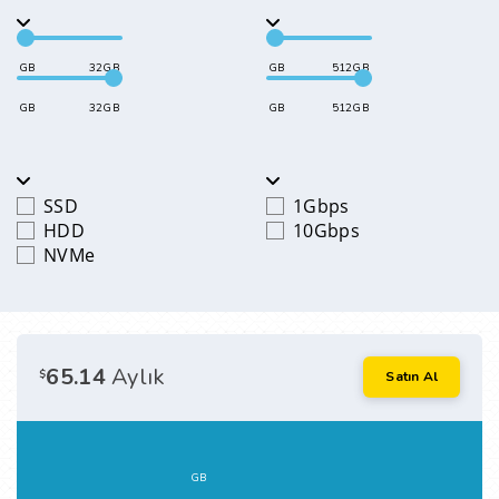
GB
32GB
GB
512GB
GB
32GB
GB
512GB
SSD
1Gbps
HDD
10Gbps
NVMe
65.14
Aylık
$
Satın Al
GB