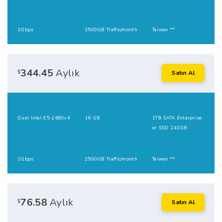
1Gbps
2500GB Traffic/month
Taiwan **
344.45
Aylık
$
Satın Al
Dual Intel E5-2680v4
16 GB
1TB SATA Enterprise
or SSD 240GB
1Gbps
2500GB Traffic/month
Taiwan **
76.58
Aylık
$
Satın Al