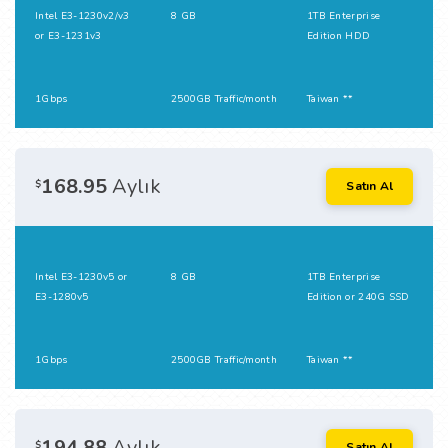
Intel E3-1230v2/v3
8 GB
1TB Enterprise
or E3-1231v3
Edition HDD
1Gbps
2500GB Traffic/month
Taiwan **
168.95
Aylık
$
Satın Al
Intel E3-1230v5 or
8 GB
1TB Enterprise
E3-1280v5
Edition or 240G SSD
1Gbps
2500GB Traffic/month
Taiwan **
194.88
Aylık
$
Satın Al