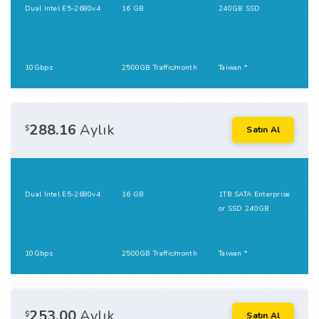
Dual Intel E5-2680v4
16 GB
240GB SSD
10Gbps
2500GB Traffic/month
Taiwan *
288.16
Aylık
$
Satın Al
Dual Intel E5-2680v4
16 GB
1TB SATA Enterprise
or SSD 240GB
10Gbps
2500GB Traffic/month
Taiwan *
253.00
Aylık
$
Satın Al