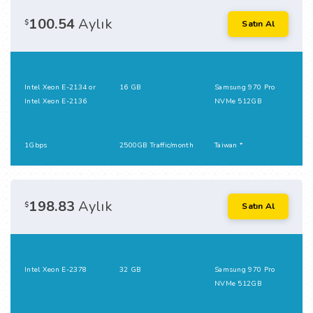
100.54
Aylık
$
Satın Al
Intel Xeon E-2134 or
16 GB
Samsung 970 Pro
Intel Xeon E-2136
NVMe 512GB
1Gbps
2500GB Traffic/month
Taiwan *
198.83
Aylık
$
Satın Al
Intel Xeon E-2378
32 GB
Samsung 970 Pro
NVMe 512GB