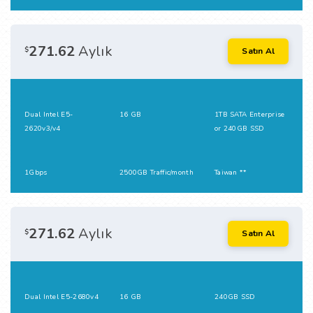
271.62
Aylık
$
Satın Al
Dual Intel E5-
16 GB
1TB SATA Enterprise
2620v3/v4
or 240GB SSD
1Gbps
2500GB Traffic/month
Taiwan **
271.62
Aylık
$
Satın Al
Dual Intel E5-2680v4
16 GB
240GB SSD