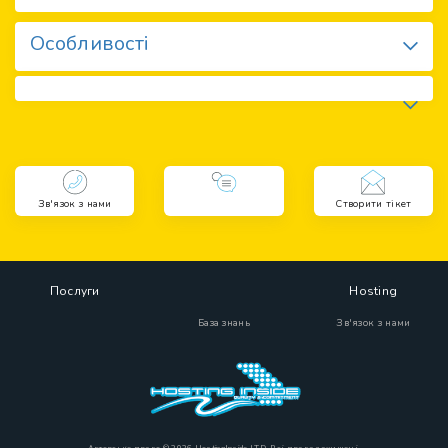
Особливості
Зв'язок з нами
Створити тікет
Послуги
Hosting
База знань
Зв'язок з нами