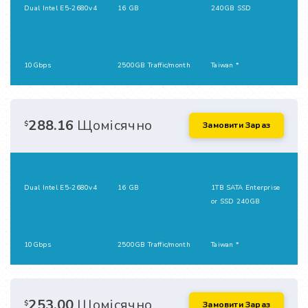
Dual Intel E5-2680v4
16 GB
240GB SSD
10Gbps
2500GB Traffic/month
Taiwan *
288.16
Щомісячно
$
Замовити Зараз
Dual Intel E5-2680v4
16 GB
1TB SATA Enterprise
or SSD 240GB
10Gbps
2500GB Traffic/month
Taiwan *
253.00
Щомісячно
$
Замовити Зараз