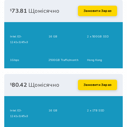
73.81
Щомісячно
$
Замовити Зараз
Intel E3-
16 GB
2 x 500GB SSD
1241v3/45v3
1Gbps
2500GB Traffic/month
Hong Kong
80.42
Щомісячно
$
Замовити Зараз
Intel E3-
16 GB
2 x 1TB SSD
1241v3/45v3