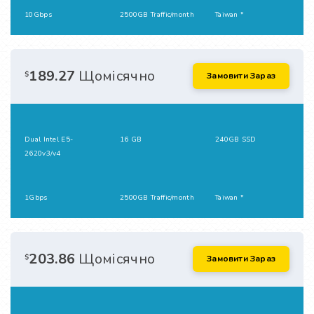
10Gbps
2500GB Traffic/month
Taiwan *
189.27
Щомісячно
$
Замовити Зараз
Dual Intel E5-
16 GB
240GB SSD
2620v3/v4
1Gbps
2500GB Traffic/month
Taiwan *
203.86
Щомісячно
$
Замовити Зараз