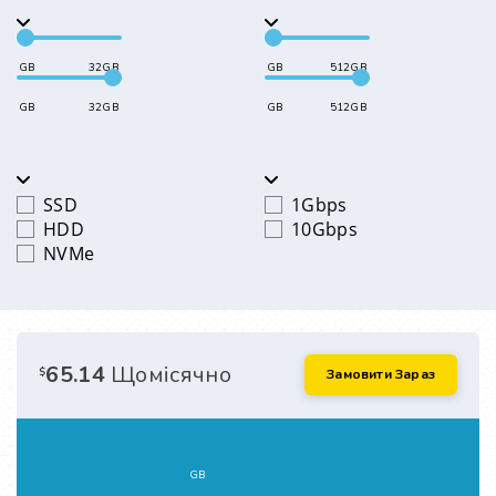
GB
32GB
GB
512GB
GB
32GB
GB
512GB
SSD
1Gbps
HDD
10Gbps
NVMe
65.14
Щомісячно
$
Замовити Зараз
GB