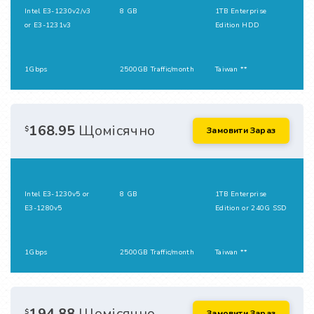
Intel E3-1230v2/v3
8 GB
1TB Enterprise
or E3-1231v3
Edition HDD
1Gbps
2500GB Traffic/month
Taiwan **
168.95
Щомісячно
$
Замовити Зараз
Intel E3-1230v5 or
8 GB
1TB Enterprise
E3-1280v5
Edition or 240G SSD
1Gbps
2500GB Traffic/month
Taiwan **
194.88
Щомісячно
$
Замовити Зараз