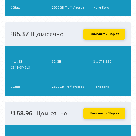
1Gbps
2500GB Traffic/month
Hong Kong
85.37
Щомісячно
$
Замовити Зараз
Intel E3-
32 GB
2 x 1TB SSD
1241v3/45v3
1Gbps
2500GB Traffic/month
Hong Kong
158.96
Щомісячно
$
Замовити Зараз