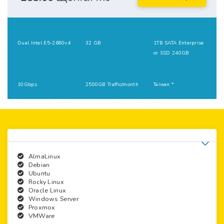
Dual Intel E5-2680v4
32 GB
1TB SATA Enterprise
or SSD 240GB
10Gbps
2500GB Traffic/month
Taiwan *
AlmaLinux
Debian
Ubuntu
Rocky Linux
Oracle Linux
Windows Server
Proxmox
VMWare