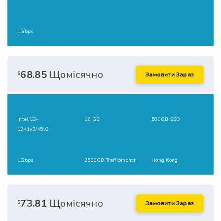
1Gbps
68.85
Щомісячно
$
Замовити Зараз
Intel E3-
16 GB
500GB SSD
1241v3/45v3
1Gbps
2500GB Traffic/month
Hong Kong
73.81
Щомісячно
$
Замовити Зараз