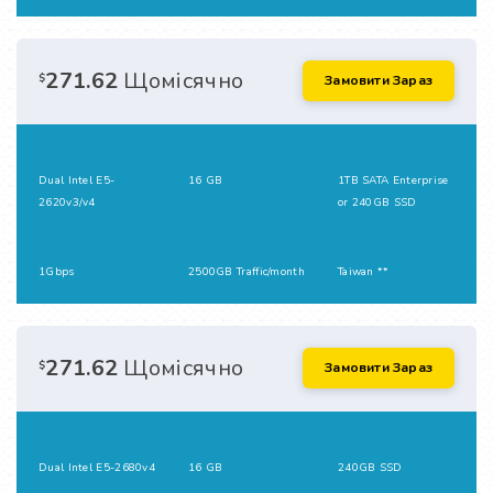
271.62
Щомісячно
$
Замовити Зараз
Dual Intel E5-
16 GB
1TB SATA Enterprise
2620v3/v4
or 240GB SSD
1Gbps
2500GB Traffic/month
Taiwan **
271.62
Щомісячно
$
Замовити Зараз
Dual Intel E5-2680v4
16 GB
240GB SSD