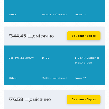
1Gbps
2500GB Traffic/month
Taiwan **
344.45
Щомісячно
$
Замовити Зараз
Dual Intel E5-2680v4
16 GB
1TB SATA Enterprise
or SSD 240GB
1Gbps
2500GB Traffic/month
Taiwan **
76.58
Щомісячно
$
Замовити Зараз