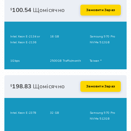
100.54
Щомісячно
$
Замовити Зараз
Intel Xeon E-2134 or
16 GB
Samsung 970 Pro
Intel Xeon E-2136
NVMe 512GB
1Gbps
2500GB Traffic/month
Taiwan *
198.83
Щомісячно
$
Замовити Зараз
Intel Xeon E-2378
32 GB
Samsung 970 Pro
NVMe 512GB