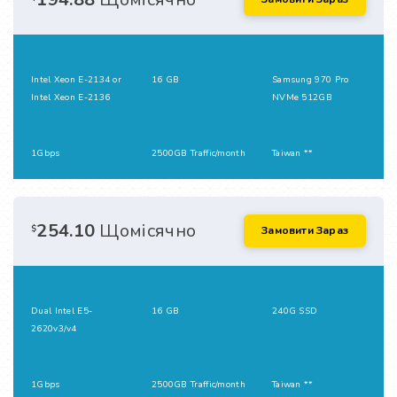
Intel Xeon E-2134 or
16 GB
Samsung 970 Pro
Intel Xeon E-2136
NVMe 512GB
1Gbps
2500GB Traffic/month
Taiwan **
254.10
Щомісячно
$
Замовити Зараз
Dual Intel E5-
16 GB
240G SSD
2620v3/v4
1Gbps
2500GB Traffic/month
Taiwan **