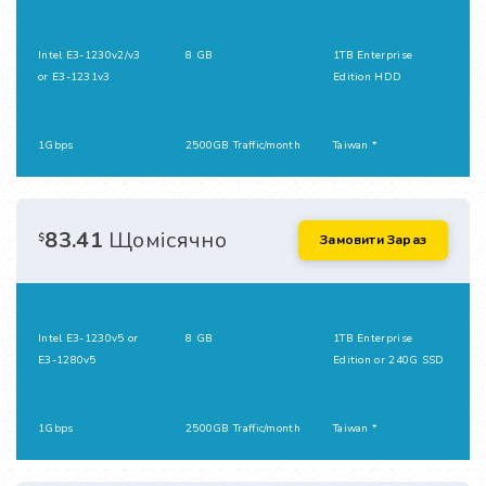
Intel E3-1230v2/v3
8 GB
1TB Enterprise
or E3-1231v3
Edition HDD
1Gbps
2500GB Traffic/month
Taiwan *
83.41
Щомісячно
$
Замовити Зараз
Intel E3-1230v5 or
8 GB
1TB Enterprise
E3-1280v5
Edition or 240G SSD
1Gbps
2500GB Traffic/month
Taiwan *