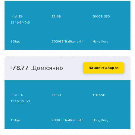
Intel E3-
32 GB
500GB SSD
1241v3/45v3
1Gbps
2500GB Traffic/month
Hong Kong
78.77
Щомісячно
$
Замовити Зараз
Intel E3-
32 GB
1TB SSD
1241v3/45v3
1Gbps
2500GB Traffic/month
Hong Kong