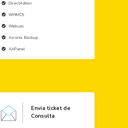
DirectAdmin
WHMCS
Webuzo
Acronis Backup
AAPanel
Envia ticket de
Consulta