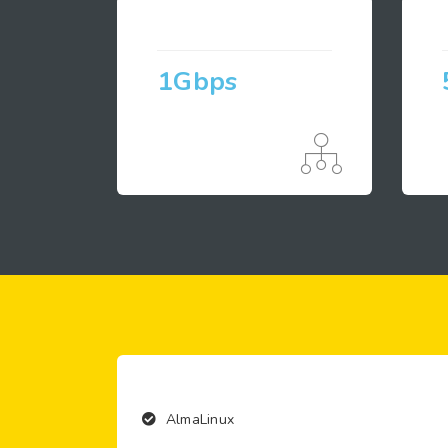
1Gbps
AlmaLinux