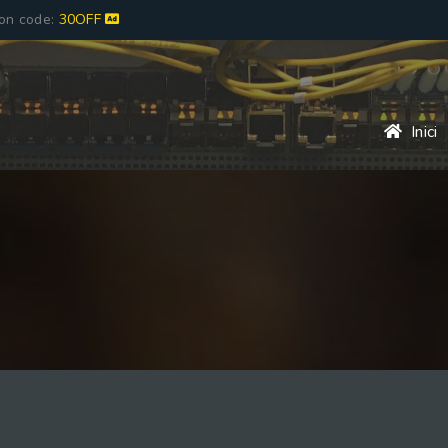
pon code:
30OFF
Inici