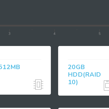
3
4
5
512MB
20GB
HDD(RAID
10)