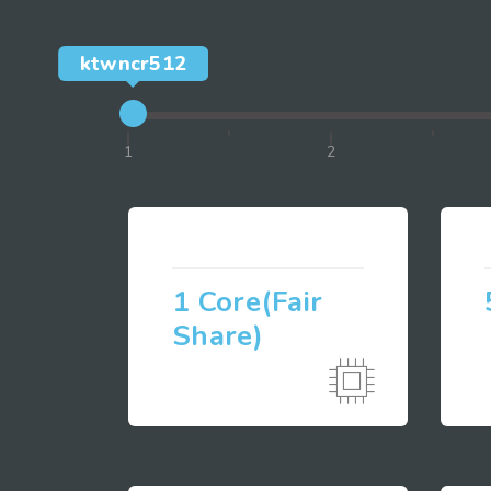
ktwncr512
1
2
1 Core(Fair
Share)