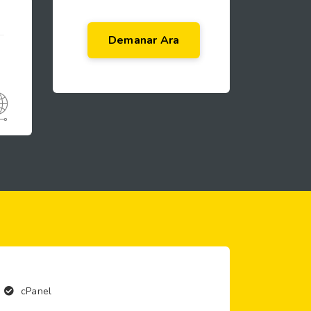
Demanar Ara
cPanel