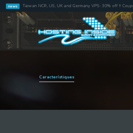
Taiwan NCR, US, UK and Germany VPS: 30% off !! Cou
news
Característiques