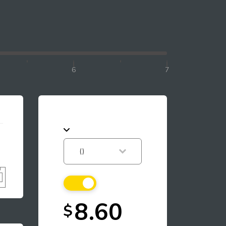
6
7
8.60
$