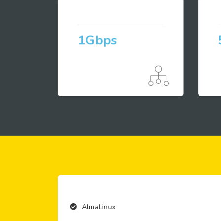
1Gbps
AlmaLinux