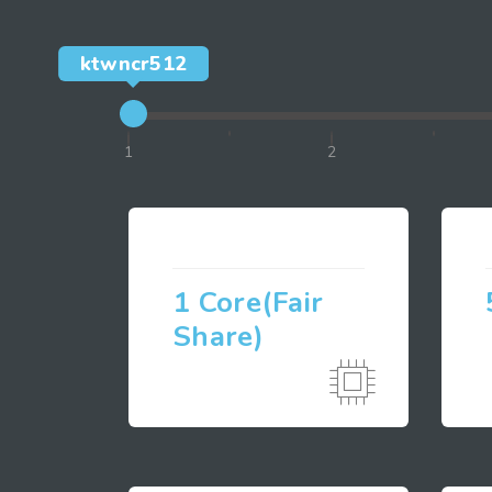
ktwncr512
1
2
1 Core(Fair
Share)