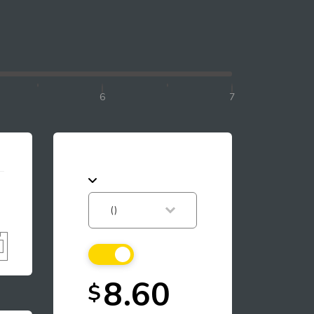
6
7
8.60
$