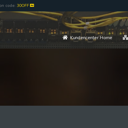
pon code:
30OFF
Kundencenter Home