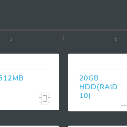
3
4
5
512MB
20GB
HDD(RAID
10)